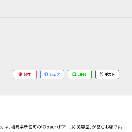
ツパウダー配合商品）
保存
シェア
LINE
ポスト
トメント）
e shop」は、福岡県新宮町の「Doaur（ドアール）美容室」が営むお店です。