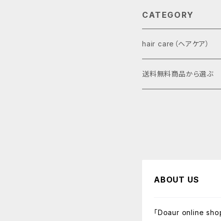
CATEGORY
hair care（ヘアケア）
BODシリーズ（テラヘル
送料無料商品から選ぶ
cleansing（クレンジング）
treatment（リンス／トリー
shampoo（シャンプー）
ABOUT US
「Doaur onlin