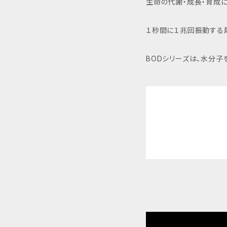
生命の代謝・成長・育成
１秒間に１兆回振動する周
BODシリーズは、水分